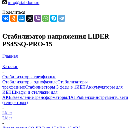
info@stabdom.ru
Поделиться
Стабилизатор напряжения LIDER
PS45SQ-PRO-15
Главная
-
Каталог
-
Стабилизаторы трехфазные
Стабилизаторы однофазные
Стабилизаторы
трехфазные
Стабилизаторы 3 фазы в 1
ИБП
Аккумуляторы для
ИБП
Шкафы и стеллажи для
АКБ
Заземление
Трансформаторы
ЛАТРы
Бензоинструмент
Свет
(генераторы)
-
Lider
Lider
-