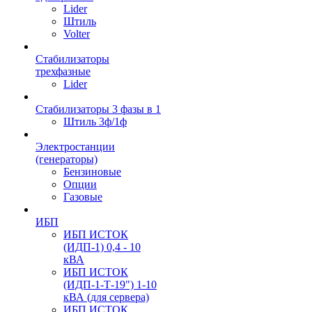
Lider
Штиль
Volter
Стабилизаторы
трехфазные
Lider
Стабилизаторы 3 фазы в 1
Штиль 3ф/1ф
Электростанции
(генераторы)
Бензиновые
Опции
Газовые
ИБП
ИБП ИСТОК
(ИДП-1) 0,4 - 10
кВА
ИБП ИСТОК
(ИДП-1-Т-19") 1-10
кВА (для сервера)
ИБП ИСТОК