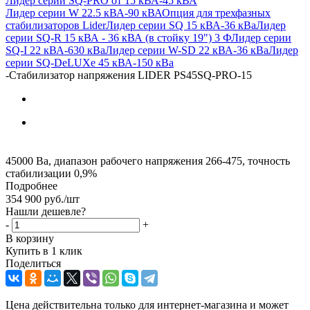
Лидер серии SQ-PRO от 15 кВА-45 кВА
Лидер серии W 22.5 кВА-90 кВА
Опция для трехфазных
стабилизаторов Lider
Лидер серии SQ 15 кВА-36 кВа
Лидер
серии SQ-R 15 кВА - 36 кВА (в стойку 19") 3 Ф
Лидер серии
SQ-I 22 кВА-630 кВа
Лидер серии W-SD 22 кВА-36 кВа
Лидер
серии SQ-DeLUXe 45 кВА-150 кВа
-
Стабилизатор напряжения LIDER PS45SQ-PRO-15
45000 Ва, диапазон рабочего напряжения 266-475, точность
стабилизации 0,9%
Подробнее
354 900
руб.
/шт
Нашли дешевле?
-
+
В корзину
Купить в 1 клик
Поделиться
Цена действительна только для интернет-магазина и может