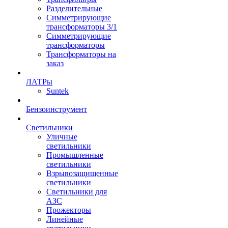
Разделительные
Симметрирующие
трансформаторы 3/1
Симметрирующие
трансформаторы
Трансформаторы на
заказ
ЛАТРы
Suntek
Бензоинструмент
Светильники
Уличные
светильники
Промышленные
светильники
Взрывозащищенные
светильники
Светильники для
АЗС
Прожекторы
Линейные