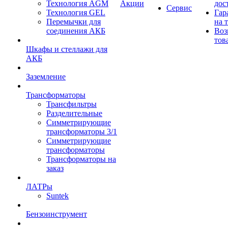
Технология AGM
Акции
дос
Сервис
Технология GEL
Гар
Перемычки для
на 
соединения АКБ
Воз
тов
Шкафы и стеллажи для
АКБ
Заземление
Трансформаторы
Трансфильтры
Разделительные
Симметрирующие
трансформаторы 3/1
Симметрирующие
трансформаторы
Трансформаторы на
заказ
ЛАТРы
Suntek
Бензоинструмент