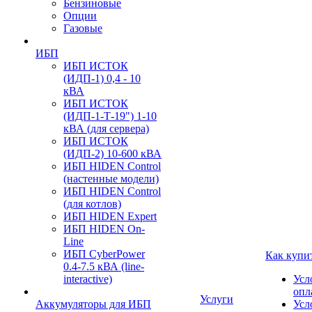
Бензиновые
Опции
Газовые
ИБП
ИБП ИСТОК
(ИДП-1) 0,4 - 10
кВА
ИБП ИСТОК
(ИДП-1-Т-19") 1-10
кВА (для сервера)
ИБП ИСТОК
(ИДП-2) 10-600 кВА
ИБП HIDEN Control
(настенные модели)
ИБП HIDEN Control
(для котлов)
ИБП HIDEN Expert
ИБП HIDEN On-
Line
ИБП CyberPower
Как купи
0.4-7.5 кВА (line-
interactive)
Усл
опл
Услуги
Аккумуляторы для ИБП
Усл