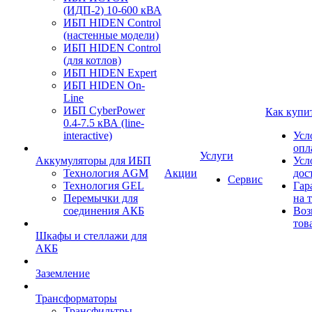
(ИДП-2) 10-600 кВА
ИБП HIDEN Control
(настенные модели)
ИБП HIDEN Control
(для котлов)
ИБП HIDEN Expert
ИБП HIDEN On-
Line
ИБП CyberPower
Как купи
0.4-7.5 кВА (line-
interactive)
Усл
опл
Услуги
Аккумуляторы для ИБП
Усл
Технология AGM
Акции
дос
Сервис
Технология GEL
Гар
Перемычки для
на 
соединения АКБ
Воз
тов
Шкафы и стеллажи для
АКБ
Заземление
Трансформаторы
Трансфильтры