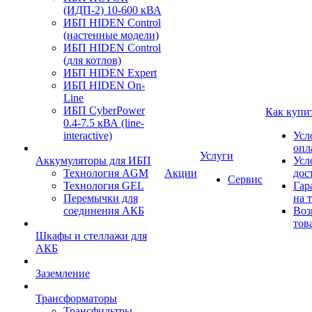
(ИДП-2) 10-600 кВА
ИБП HIDEN Control
(настенные модели)
ИБП HIDEN Control
(для котлов)
ИБП HIDEN Expert
ИБП HIDEN On-
Line
ИБП CyberPower
Как купи
0.4-7.5 кВА (line-
interactive)
Усл
опл
Услуги
Аккумуляторы для ИБП
Усл
Технология AGM
Акции
дос
Сервис
Технология GEL
Гар
Перемычки для
на 
соединения АКБ
Воз
тов
Шкафы и стеллажи для
АКБ
Заземление
Трансформаторы
Трансфильтры