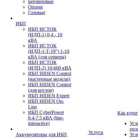
Бензиновые
Опции
Газовые
ИБП
ИБП ИСТОК
(ИДП-1) 0,4 - 10
кВА
ИБП ИСТОК
(ИДП-1-Т-19") 1-10
кВА (для сервера)
ИБП ИСТОК
(ИДП-2) 10-600 кВА
ИБП HIDEN Control
(настенные модели)
ИБП HIDEN Control
(для котлов)
ИБП HIDEN Expert
ИБП HIDEN On-
Line
ИБП CyberPower
Как купи
0.4-7.5 кВА (line-
interactive)
Усл
опл
Услуги
Аккумуляторы для ИБП
Усл