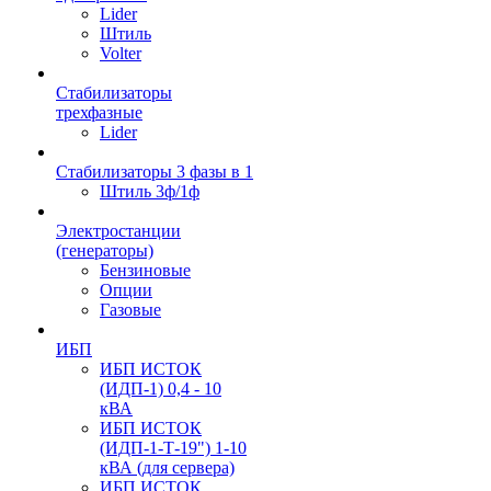
Lider
Штиль
Volter
Стабилизаторы
трехфазные
Lider
Стабилизаторы 3 фазы в 1
Штиль 3ф/1ф
Электростанции
(генераторы)
Бензиновые
Опции
Газовые
ИБП
ИБП ИСТОК
(ИДП-1) 0,4 - 10
кВА
ИБП ИСТОК
(ИДП-1-Т-19") 1-10
кВА (для сервера)
ИБП ИСТОК