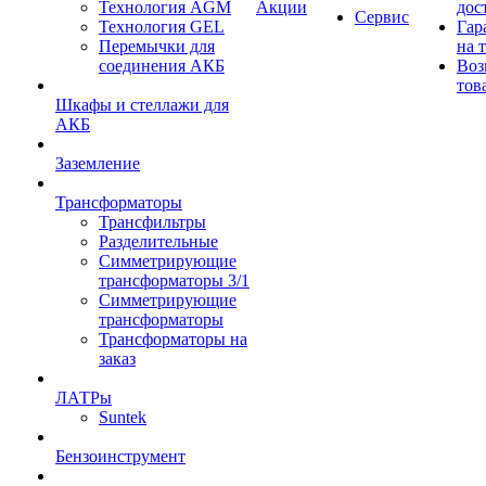
Технология AGM
Акции
дос
Сервис
Технология GEL
Гар
Перемычки для
на 
соединения АКБ
Воз
тов
Шкафы и стеллажи для
АКБ
Заземление
Трансформаторы
Трансфильтры
Разделительные
Симметрирующие
трансформаторы 3/1
Симметрирующие
трансформаторы
Трансформаторы на
заказ
ЛАТРы
Suntek
Бензоинструмент