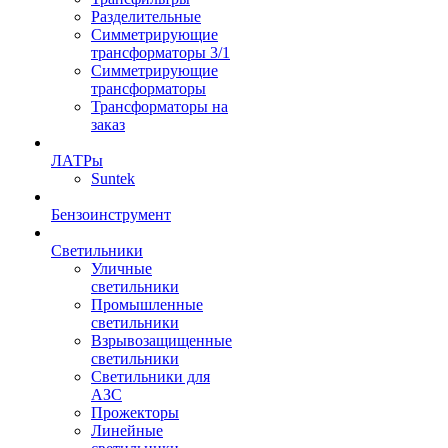
Разделительные
Симметрирующие
трансформаторы 3/1
Симметрирующие
трансформаторы
Трансформаторы на
заказ
ЛАТРы
Suntek
Бензоинструмент
Светильники
Уличные
светильники
Промышленные
светильники
Взрывозащищенные
светильники
Светильники для
АЗС
Прожекторы
Линейные