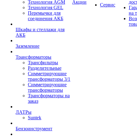
Технология AGM
Акции
дос
Сервис
Технология GEL
Гар
Перемычки для
на 
соединения АКБ
Воз
тов
Шкафы и стеллажи для
АКБ
Заземление
Трансформаторы
Трансфильтры
Разделительные
Симметрирующие
трансформаторы 3/1
Симметрирующие
трансформаторы
Трансформаторы на
заказ
ЛАТРы
Suntek
Бензоинструмент