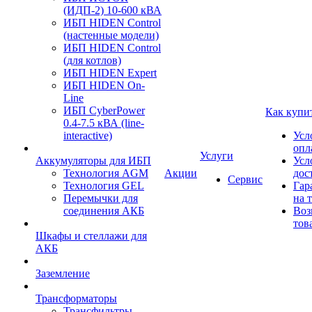
(ИДП-2) 10-600 кВА
ИБП HIDEN Control
(настенные модели)
ИБП HIDEN Control
(для котлов)
ИБП HIDEN Expert
ИБП HIDEN On-
Line
ИБП CyberPower
Как купи
0.4-7.5 кВА (line-
interactive)
Усл
опл
Услуги
Аккумуляторы для ИБП
Усл
Технология AGM
Акции
дос
Сервис
Технология GEL
Гар
Перемычки для
на 
соединения АКБ
Воз
тов
Шкафы и стеллажи для
АКБ
Заземление
Трансформаторы
Трансфильтры