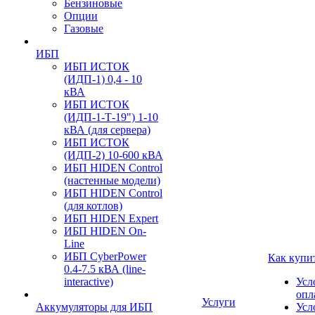
Бензиновые
Опции
Газовые
ИБП
ИБП ИСТОК
(ИДП-1) 0,4 - 10
кВА
ИБП ИСТОК
(ИДП-1-Т-19") 1-10
кВА (для сервера)
ИБП ИСТОК
(ИДП-2) 10-600 кВА
ИБП HIDEN Control
(настенные модели)
ИБП HIDEN Control
(для котлов)
ИБП HIDEN Expert
ИБП HIDEN On-
Line
ИБП CyberPower
Как купи
0.4-7.5 кВА (line-
interactive)
Усл
опл
Услуги
Аккумуляторы для ИБП
Усл