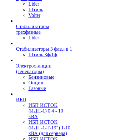
Lider
Штиль
Volter
Стабилизаторы
трехфазные
Lider
Стабилизаторы 3 фазы в 1
Штиль 3ф/1ф
Электростанции
(генераторы)
Бензиновые
Опции
Газовые
ИБП
ИБП ИСТОК
(ИДП-1) 0,4 - 10
кВА
ИБП ИСТОК
(ИДП-1-Т-19") 1-10
кВА (для сервера)
ИБП ИСТОК