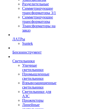
Разделительные
Симметрирующие
трансформаторы 3/1
Симметрирующие
трансформаторы
Трансформаторы на
заказ
ЛАТРы
Suntek
Бензоинструмент
Светильники
Уличные
светильники
Промышленные
светильники
Взрывозащищенные
светильники
Светильники для
АЗС
Прожекторы
Линейные