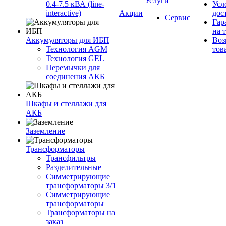
Услуги
0.4-7.5 кВА (line-
Усл
interactive)
Акции
дос
Сервис
Гар
на 
Аккумуляторы для ИБП
Воз
Технология AGM
тов
Технология GEL
Перемычки для
соединения АКБ
Шкафы и стеллажи для
АКБ
Заземление
Трансформаторы
Трансфильтры
Разделительные
Симметрирующие
трансформаторы 3/1
Симметрирующие
трансформаторы
Трансформаторы на
заказ