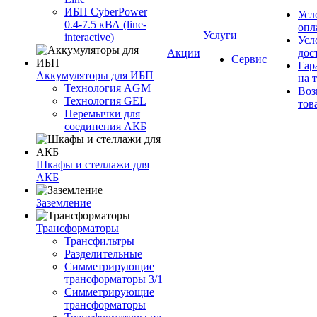
ИБП CyberPower
Усл
0.4-7.5 кВА (line-
опл
Услуги
interactive)
Усл
Акции
дос
Сервис
Гар
Аккумуляторы для ИБП
на 
Технология AGM
Воз
Технология GEL
тов
Перемычки для
соединения АКБ
Шкафы и стеллажи для
АКБ
Заземление
Трансформаторы
Трансфильтры
Разделительные
Симметрирующие
трансформаторы 3/1
Симметрирующие
трансформаторы