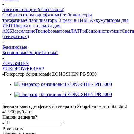
-
Электростанции (генераторы)
Стабилизаторы однофазные
Стабилизаторы
трехфазные
Стабилизаторы 3 фазы в 1
ИБП
Аккумуляторы для
ИБП
Шкафы и стеллажи для
АКБ
Заземление
Трансформаторы
ЛАТРы
Бензоинструмент
Свет
(генераторы)
-
Бензиновые
Бензиновые
Опции
Газовые
-
ZONGSHEN
EUROPOWER
ЗУБР
-
Генератор бензиновый ZONGSHEN PB 5000
Бензиновый однофазный генератор Zongshen серии Standard
41 990
руб.
/шт
Нашли дешевле?
-
+
В корзину