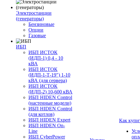
Электростанции
(генераторы)
Бензиновые
Опции
Газовые
ИБП
ИБП ИСТОК
(ИДП-1) 0,4 - 10
кВА
ИБП ИСТОК
(ИДП-1-Т-19") 1-10
кВА (для сервера)
ИБП ИСТОК
(ИДП-2) 10-600 кВА
ИБП HIDEN Control
(настенные модели)
ИБП HIDEN Control
(для котлов)
ИБП HIDEN Expert
Как купи
ИБП HIDEN On-
Line
Усл
ИБП CyberPower
опл