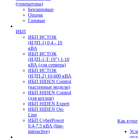
(генераторы)
Бензиновые
Опции
Газовые
ИБП
ИБП ИСТОК
(ИДП-1) 0,4 - 10
кВА
ИБП ИСТОК
(ИДП-1-Т-19") 1-10
кВА (для сервера)
ИБП ИСТОК
(ИДП-2) 10-600 кВА
ИБП HIDEN Control
(настенные модели)
ИБП HIDEN Control
(для котлов)
ИБП HIDEN Expert
ИБП HIDEN On-
Line
ИБП CyberPower
Как купи
0.4-7.5 кВА (line-
interactive)
Усл
опл