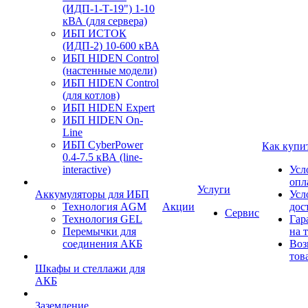
(ИДП-1-Т-19") 1-10
кВА (для сервера)
ИБП ИСТОК
(ИДП-2) 10-600 кВА
ИБП HIDEN Control
(настенные модели)
ИБП HIDEN Control
(для котлов)
ИБП HIDEN Expert
ИБП HIDEN On-
Line
ИБП CyberPower
Как купи
0.4-7.5 кВА (line-
interactive)
Усл
опл
Услуги
Аккумуляторы для ИБП
Усл
Технология AGM
Акции
дос
Сервис
Технология GEL
Гар
Перемычки для
на 
соединения АКБ
Воз
тов
Шкафы и стеллажи для
АКБ
Заземление