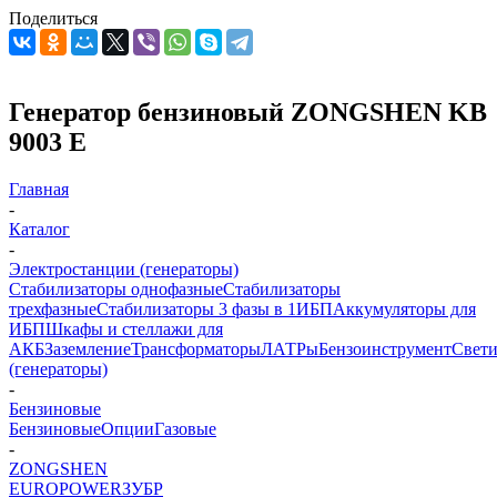
Поделиться
Генератор бензиновый ZONGSHEN KB
9003 E
Главная
-
Каталог
-
Электростанции (генераторы)
Стабилизаторы однофазные
Стабилизаторы
трехфазные
Стабилизаторы 3 фазы в 1
ИБП
Аккумуляторы для
ИБП
Шкафы и стеллажи для
АКБ
Заземление
Трансформаторы
ЛАТРы
Бензоинструмент
Свет
(генераторы)
-
Бензиновые
Бензиновые
Опции
Газовые
-
ZONGSHEN
EUROPOWER
ЗУБР