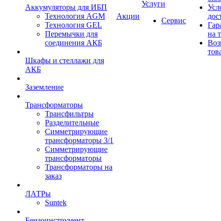
Услуги
Аккумуляторы для ИБП
Усл
Технология AGM
Акции
дос
Сервис
Технология GEL
Гар
Перемычки для
на 
соединения АКБ
Воз
тов
Шкафы и стеллажи для
АКБ
Заземление
Трансформаторы
Трансфильтры
Разделительные
Симметрирующие
трансформаторы 3/1
Симметрирующие
трансформаторы
Трансформаторы на
заказ
ЛАТРы
Suntek
Бензоинструмент