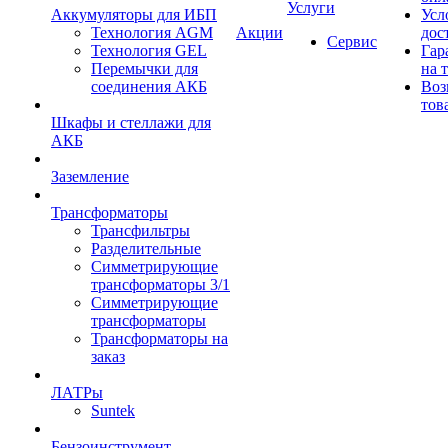
Услуги
Аккумуляторы для ИБП
Усл
Технология AGM
Акции
дос
Сервис
Технология GEL
Гар
Перемычки для
на 
соединения АКБ
Воз
тов
Шкафы и стеллажи для
АКБ
Заземление
Трансформаторы
Трансфильтры
Разделительные
Симметрирующие
трансформаторы 3/1
Симметрирующие
трансформаторы
Трансформаторы на
заказ
ЛАТРы
Suntek
Бензоинструмент