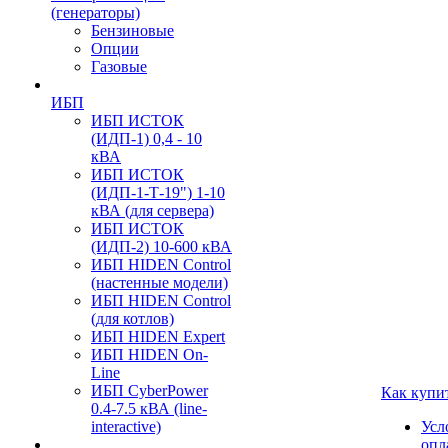
(генераторы)
Бензиновые
Опции
Газовые
ИБП
ИБП ИСТОК
(ИДП-1) 0,4 - 10
кВА
ИБП ИСТОК
(ИДП-1-Т-19") 1-10
кВА (для сервера)
ИБП ИСТОК
(ИДП-2) 10-600 кВА
ИБП HIDEN Control
(настенные модели)
ИБП HIDEN Control
(для котлов)
ИБП HIDEN Expert
ИБП HIDEN On-
Line
ИБП CyberPower
Как купи
0.4-7.5 кВА (line-
interactive)
Усл
опл