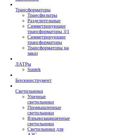
Трансформаторы
Трансфильтры
Разделительные
Симметрирующие
трансформаторы 3/1
Симметрирующие
трансформаторы
Трансформаторы на
заказ
ЛАТРы
Suntek
Бензоинструмент
Светильники
Уличные
светильники
Промышленные
светильники
Взрывозащищенные
светильники
Светильники для
АЗС