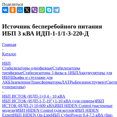
Поделиться
Источник бесперебойного питания
ИБП 3 кВА ИДП-1-1/1-3-220-Д
Главная
-
Каталог
-
ИБП
Стабилизаторы однофазные
Стабилизаторы
трехфазные
Стабилизаторы 3 фазы в 1
ИБП
Аккумуляторы для
ИБП
Шкафы и стеллажи для
АКБ
Заземление
Трансформаторы
ЛАТРы
Бензоинструмент
Свет
(генераторы)
-
ИБП ИСТОК (ИДП-1) 0,4 - 10 кВА
ИБП ИСТОК (ИДП-1-Т-19") 1-10 кВА (для сервера)
ИБП
ИСТОК (ИДП-2) 10-600 кВА
ИБП HIDEN Control (настенные
модели)
ИБП HIDEN Control (для котлов)
ИБП HIDEN
Expert
ИБП HIDEN On-Line
ИБП CyberPower 0.4-7.5 кВА (line-