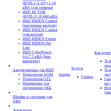
(ИДП-1-Т-19") 1-10
кВА (для сервера)
ИБП ИСТОК
(ИДП-2) 10-600 кВА
ИБП HIDEN Control
(настенные модели)
ИБП HIDEN Control
(для котлов)
ИБП HIDEN Expert
ИБП HIDEN On-
Line
ИБП CyberPower
Как купи
0.4-7.5 кВА (line-
interactive)
Усл
опл
Услуги
Аккумуляторы для ИБП
Усл
Технология AGM
Акции
дос
Сервис
Технология GEL
Гар
Перемычки для
на 
соединения АКБ
Воз
тов
Шкафы и стеллажи для
АКБ
Заземление