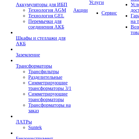
Услуги
Аккумуляторы для ИБП
Усл
Технология AGM
Акции
дос
Сервис
Технология GEL
Гар
Перемычки для
на 
соединения АКБ
Воз
тов
Шкафы и стеллажи для
АКБ
Заземление
Трансформаторы
Трансфильтры
Разделительные
Симметрирующие
трансформаторы 3/1
Симметрирующие
трансформаторы
Трансформаторы на
заказ
ЛАТРы
Suntek
Бензоинструмент