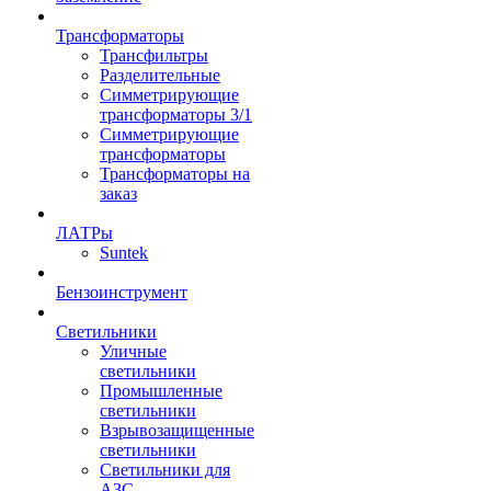
Трансформаторы
Трансфильтры
Разделительные
Симметрирующие
трансформаторы 3/1
Симметрирующие
трансформаторы
Трансформаторы на
заказ
ЛАТРы
Suntek
Бензоинструмент
Светильники
Уличные
светильники
Промышленные
светильники
Взрывозащищенные
светильники
Светильники для
АЗС