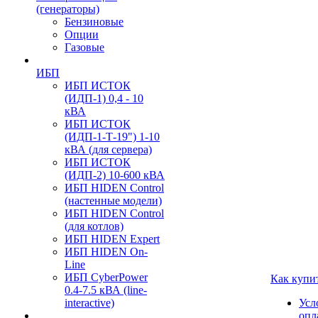
(генераторы)
Бензиновые
Опции
Газовые
ИБП
ИБП ИСТОК
(ИДП-1) 0,4 - 10
кВА
ИБП ИСТОК
(ИДП-1-Т-19") 1-10
кВА (для сервера)
ИБП ИСТОК
(ИДП-2) 10-600 кВА
ИБП HIDEN Control
(настенные модели)
ИБП HIDEN Control
(для котлов)
ИБП HIDEN Expert
ИБП HIDEN On-
Line
ИБП CyberPower
Как купи
0.4-7.5 кВА (line-
interactive)
Усл
опл