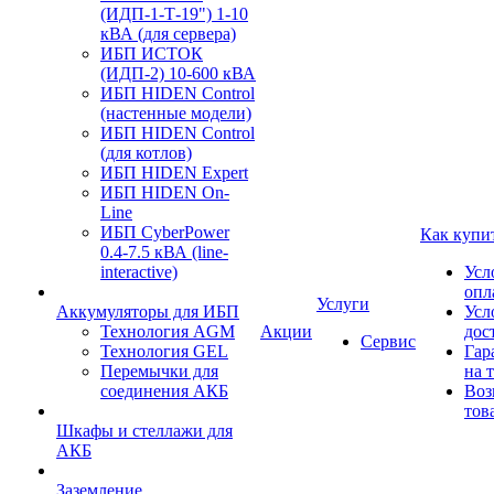
(ИДП-1-Т-19") 1-10
кВА (для сервера)
ИБП ИСТОК
(ИДП-2) 10-600 кВА
ИБП HIDEN Control
(настенные модели)
ИБП HIDEN Control
(для котлов)
ИБП HIDEN Expert
ИБП HIDEN On-
Line
ИБП CyberPower
Как купи
0.4-7.5 кВА (line-
interactive)
Усл
опл
Услуги
Аккумуляторы для ИБП
Усл
Технология AGM
Акции
дос
Сервис
Технология GEL
Гар
Перемычки для
на 
соединения АКБ
Воз
тов
Шкафы и стеллажи для
АКБ
Заземление