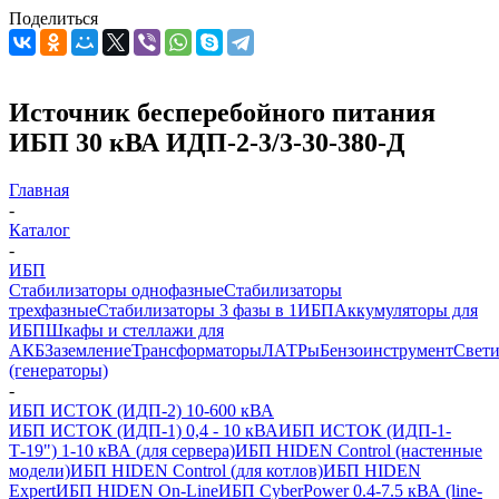
Поделиться
Источник бесперебойного питания
ИБП 30 кВА ИДП-2-3/3-30-380-Д
Главная
-
Каталог
-
ИБП
Стабилизаторы однофазные
Стабилизаторы
трехфазные
Стабилизаторы 3 фазы в 1
ИБП
Аккумуляторы для
ИБП
Шкафы и стеллажи для
АКБ
Заземление
Трансформаторы
ЛАТРы
Бензоинструмент
Свет
(генераторы)
-
ИБП ИСТОК (ИДП-2) 10-600 кВА
ИБП ИСТОК (ИДП-1) 0,4 - 10 кВА
ИБП ИСТОК (ИДП-1-
Т-19") 1-10 кВА (для сервера)
ИБП HIDEN Control (настенные
модели)
ИБП HIDEN Control (для котлов)
ИБП HIDEN
Expert
ИБП HIDEN On-Line
ИБП CyberPower 0.4-7.5 кВА (line-