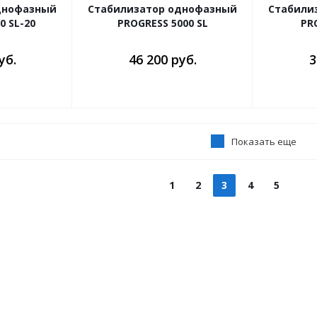
днофазный
Стабилизатор однофазный
Стабили
0 SL-20
PROGRESS 5000 SL
PR
уб.
46 200 руб.
3
Показать еще
1
2
3
4
5