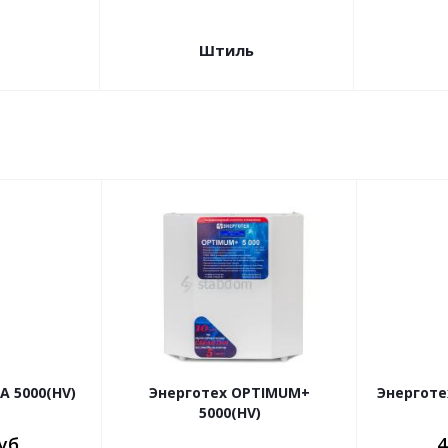
Штиль
 5000(HV)
Энерготех OPTIMUM+
Энерготех
5000(HV)
уб.
4