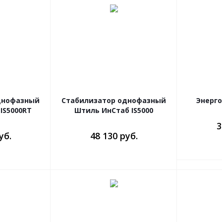
днофазный
Стабилизатор однофазный
Энерго
IS5000RT
Штиль ИнСтаб IS5000
3
уб.
48 130 руб.