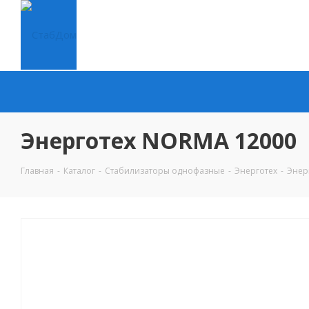
Энерготех NORMA 12000
Главная
-
Каталог
-
Стабилизаторы однофазные
-
Энерготех
-
Энер