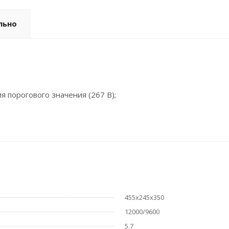
льно
 порогового значения (267 В);
455х245х350
12000/9600
5.7