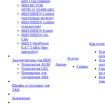
кВА (для сервера)
ИБП ИСТОК
(ИДП-2) 10-600 кВА
ИБП HIDEN Control
(настенные модели)
ИБП HIDEN Control
(для котлов)
ИБП HIDEN Expert
ИБП HIDEN On-
Line
ИБП CyberPower
Как купи
0.4-7.5 кВА (line-
interactive)
Усл
опл
Услуги
Аккумуляторы для ИБП
Усл
Технология AGM
Акции
дос
Сервис
Технология GEL
Гар
Перемычки для
на 
соединения АКБ
Воз
тов
Шкафы и стеллажи для
АКБ
Заземление