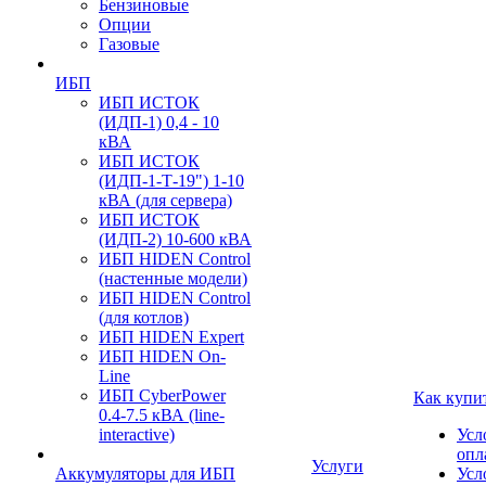
Бензиновые
Опции
Газовые
ИБП
ИБП ИСТОК
(ИДП-1) 0,4 - 10
кВА
ИБП ИСТОК
(ИДП-1-Т-19") 1-10
кВА (для сервера)
ИБП ИСТОК
(ИДП-2) 10-600 кВА
ИБП HIDEN Control
(настенные модели)
ИБП HIDEN Control
(для котлов)
ИБП HIDEN Expert
ИБП HIDEN On-
Line
ИБП CyberPower
Как купи
0.4-7.5 кВА (line-
interactive)
Усл
опл
Услуги
Аккумуляторы для ИБП
Усл