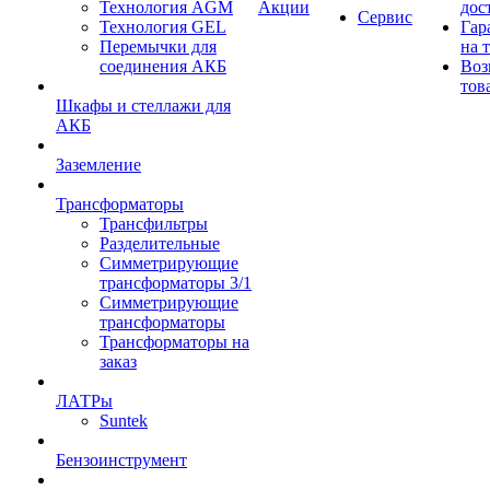
Технология AGM
Акции
дос
Сервис
Технология GEL
Гар
Перемычки для
на 
соединения АКБ
Воз
тов
Шкафы и стеллажи для
АКБ
Заземление
Трансформаторы
Трансфильтры
Разделительные
Симметрирующие
трансформаторы 3/1
Симметрирующие
трансформаторы
Трансформаторы на
заказ
ЛАТРы
Suntek
Бензоинструмент