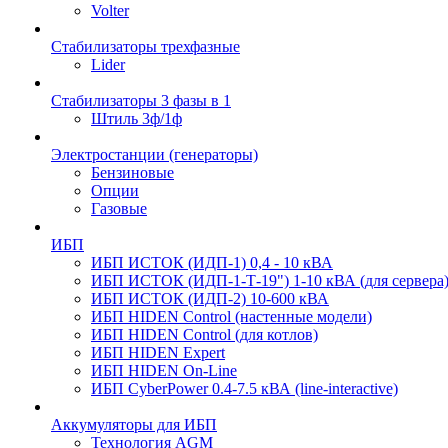
Volter
Стабилизаторы трехфазные
Lider
Стабилизаторы 3 фазы в 1
Штиль 3ф/1ф
Электростанции (генераторы)
Бензиновые
Опции
Газовые
ИБП
ИБП ИСТОК (ИДП-1) 0,4 - 10 кВА
ИБП ИСТОК (ИДП-1-Т-19") 1-10 кВА (для сервера
ИБП ИСТОК (ИДП-2) 10-600 кВА
ИБП HIDEN Control (настенные модели)
ИБП HIDEN Control (для котлов)
ИБП HIDEN Expert
ИБП HIDEN On-Line
ИБП CyberPower 0.4-7.5 кВА (line-interactive)
Аккумуляторы для ИБП
Технология AGM