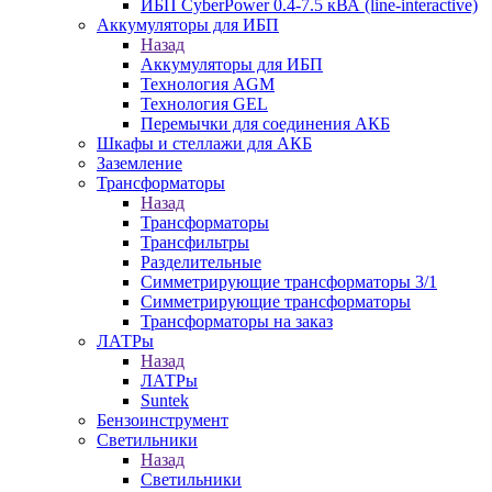
ИБП CyberPower 0.4-7.5 кВА (line-interactive)
Аккумуляторы для ИБП
Назад
Аккумуляторы для ИБП
Технология AGM
Технология GEL
Перемычки для соединения АКБ
Шкафы и стеллажи для АКБ
Заземление
Трансформаторы
Назад
Трансформаторы
Трансфильтры
Разделительные
Симметрирующие трансформаторы 3/1
Симметрирующие трансформаторы
Трансформаторы на заказ
ЛАТРы
Назад
ЛАТРы
Suntek
Бензоинструмент
Светильники
Назад
Светильники