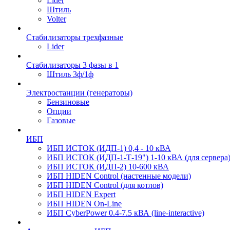
Lider
Штиль
Volter
Стабилизаторы трехфазные
Lider
Стабилизаторы 3 фазы в 1
Штиль 3ф/1ф
Электростанции (генераторы)
Бензиновые
Опции
Газовые
ИБП
ИБП ИСТОК (ИДП-1) 0,4 - 10 кВА
ИБП ИСТОК (ИДП-1-Т-19") 1-10 кВА (для сервера
ИБП ИСТОК (ИДП-2) 10-600 кВА
ИБП HIDEN Control (настенные модели)
ИБП HIDEN Control (для котлов)
ИБП HIDEN Expert
ИБП HIDEN On-Line
ИБП CyberPower 0.4-7.5 кВА (line-interactive)