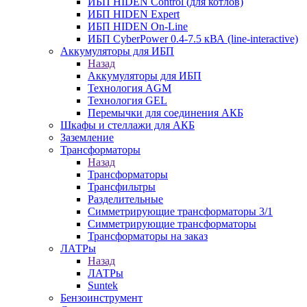
ИБП HIDEN Control (для котлов)
ИБП HIDEN Expert
ИБП HIDEN On-Line
ИБП CyberPower 0.4-7.5 кВА (line-interactive)
Аккумуляторы для ИБП
Назад
Аккумуляторы для ИБП
Технология AGM
Технология GEL
Перемычки для соединения АКБ
Шкафы и стеллажи для АКБ
Заземление
Трансформаторы
Назад
Трансформаторы
Трансфильтры
Разделительные
Симметрирующие трансформаторы 3/1
Симметрирующие трансформаторы
Трансформаторы на заказ
ЛАТРы
Назад
ЛАТРы
Suntek
Бензоинструмент