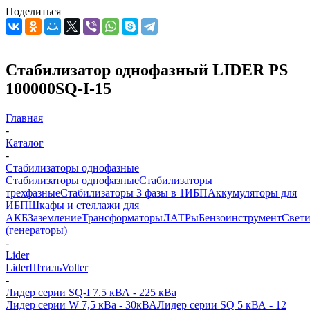
Поделиться
Стабилизатор однофазный LIDER PS
100000SQ-I-15
Главная
-
Каталог
-
Стабилизаторы однофазные
Стабилизаторы однофазные
Стабилизаторы
трехфазные
Стабилизаторы 3 фазы в 1
ИБП
Аккумуляторы для
ИБП
Шкафы и стеллажи для
АКБ
Заземление
Трансформаторы
ЛАТРы
Бензоинструмент
Свет
(генераторы)
-
Lider
Lider
Штиль
Volter
-
Лидер серии SQ-I 7.5 кВА - 225 кВа
Лидер серии W 7,5 кВа - 30кВА
Лидер серии SQ 5 кВА - 12