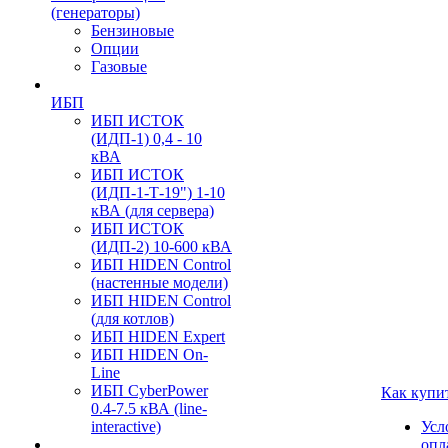
(генераторы)
Бензиновые
Опции
Газовые
ИБП
ИБП ИСТОК
(ИДП-1) 0,4 - 10
кВА
ИБП ИСТОК
(ИДП-1-Т-19") 1-10
кВА (для сервера)
ИБП ИСТОК
(ИДП-2) 10-600 кВА
ИБП HIDEN Control
(настенные модели)
ИБП HIDEN Control
(для котлов)
ИБП HIDEN Expert
ИБП HIDEN On-
Line
ИБП CyberPower
Как купи
0.4-7.5 кВА (line-
interactive)
Усл
опл