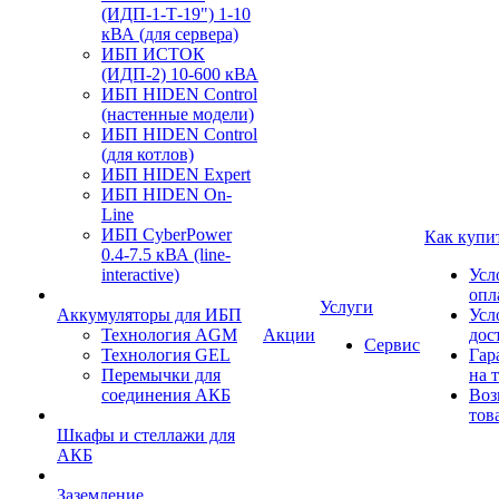
(ИДП-1-Т-19") 1-10
кВА (для сервера)
ИБП ИСТОК
(ИДП-2) 10-600 кВА
ИБП HIDEN Control
(настенные модели)
ИБП HIDEN Control
(для котлов)
ИБП HIDEN Expert
ИБП HIDEN On-
Line
ИБП CyberPower
Как купи
0.4-7.5 кВА (line-
interactive)
Усл
опл
Услуги
Аккумуляторы для ИБП
Усл
Технология AGM
Акции
дос
Сервис
Технология GEL
Гар
Перемычки для
на 
соединения АКБ
Воз
тов
Шкафы и стеллажи для
АКБ
Заземление