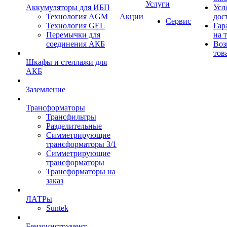
Услуги
Аккумуляторы для ИБП
Усл
Технология AGM
Акции
дос
Сервис
Технология GEL
Гар
Перемычки для
на 
соединения АКБ
Воз
тов
Шкафы и стеллажи для
АКБ
Заземление
Трансформаторы
Трансфильтры
Разделительные
Симметрирующие
трансформаторы 3/1
Симметрирующие
трансформаторы
Трансформаторы на
заказ
ЛАТРы
Suntek
Бензоинструмент