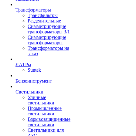
Трансформаторы
Трансфильтры
Разделительные
Симметрирующие
трансформаторы 3/1
Симметрирующие
трансформаторы
Трансформаторы на
заказ
ЛАТРы
Suntek
Бензоинструмент
Светильники
Уличные
светильники
Промышленные
светильники
Взрывозащищенные
светильники
Светильники для
АЗС