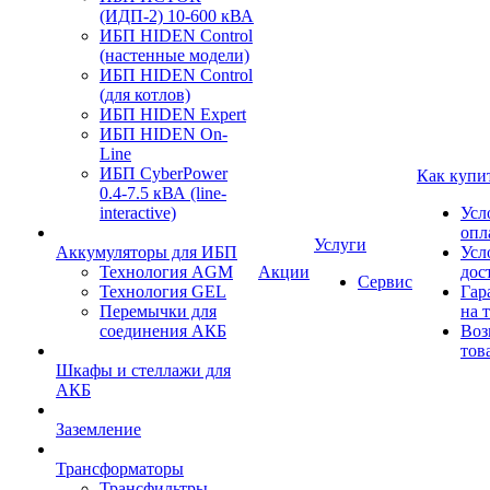
(ИДП-2) 10-600 кВА
ИБП HIDEN Control
(настенные модели)
ИБП HIDEN Control
(для котлов)
ИБП HIDEN Expert
ИБП HIDEN On-
Line
ИБП CyberPower
Как купи
0.4-7.5 кВА (line-
interactive)
Усл
опл
Услуги
Аккумуляторы для ИБП
Усл
Технология AGM
Акции
дос
Сервис
Технология GEL
Гар
Перемычки для
на 
соединения АКБ
Воз
тов
Шкафы и стеллажи для
АКБ
Заземление
Трансформаторы
Трансфильтры