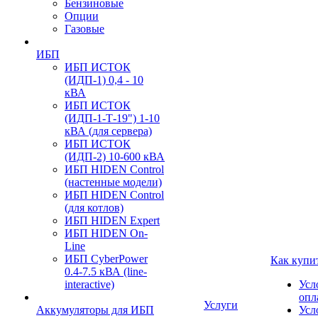
Бензиновые
Опции
Газовые
ИБП
ИБП ИСТОК
(ИДП-1) 0,4 - 10
кВА
ИБП ИСТОК
(ИДП-1-Т-19") 1-10
кВА (для сервера)
ИБП ИСТОК
(ИДП-2) 10-600 кВА
ИБП HIDEN Control
(настенные модели)
ИБП HIDEN Control
(для котлов)
ИБП HIDEN Expert
ИБП HIDEN On-
Line
ИБП CyberPower
Как купи
0.4-7.5 кВА (line-
interactive)
Усл
опл
Услуги
Аккумуляторы для ИБП
Усл