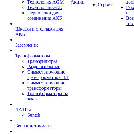
Технология AGM
Акции
дос
Сервис
Технология GEL
Гар
Перемычки для
на 
соединения АКБ
Воз
тов
Шкафы и стеллажи для
АКБ
Заземление
Трансформаторы
Трансфильтры
Разделительные
Симметрирующие
трансформаторы 3/1
Симметрирующие
трансформаторы
Трансформаторы на
заказ
ЛАТРы
Suntek
Бензоинструмент