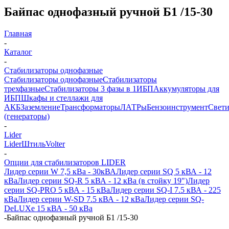
Байпас однофазный ручной Б1 /15-30
Главная
-
Каталог
-
Стабилизаторы однофазные
Стабилизаторы однофазные
Стабилизаторы
трехфазные
Стабилизаторы 3 фазы в 1
ИБП
Аккумуляторы для
ИБП
Шкафы и стеллажи для
АКБ
Заземление
Трансформаторы
ЛАТРы
Бензоинструмент
Свет
(генераторы)
-
Lider
Lider
Штиль
Volter
-
Опции для стабилизаторов LIDER
Лидер серии W 7,5 кВа - 30кВА
Лидер серии SQ 5 кВА - 12
кВа
Лидер серии SQ-R 5 кВА - 12 кВа (в стойку 19")
Лидер
серии SQ-PRO 5 кВА - 15 кВа
Лидер серии SQ-I 7.5 кВА - 225
кВа
Лидер серии W-SD 7.5 кВА - 12 кВа
Лидер серии SQ-
DeLUXe 15 кВА - 50 кВа
-
Байпас однофазный ручной Б1 /15-30