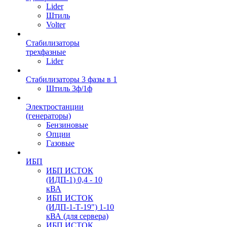
Lider
Штиль
Volter
Стабилизаторы
трехфазные
Lider
Стабилизаторы 3 фазы в 1
Штиль 3ф/1ф
Электростанции
(генераторы)
Бензиновые
Опции
Газовые
ИБП
ИБП ИСТОК
(ИДП-1) 0,4 - 10
кВА
ИБП ИСТОК
(ИДП-1-Т-19") 1-10
кВА (для сервера)
ИБП ИСТОК