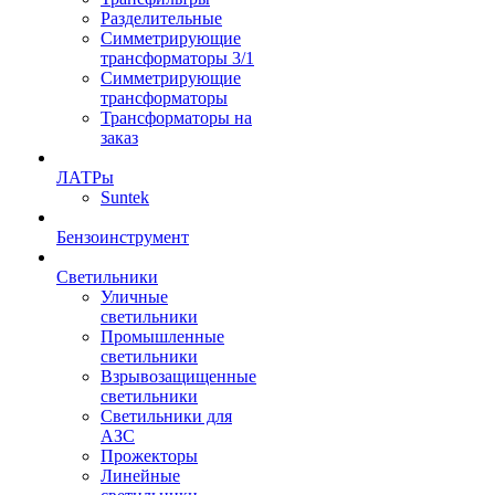
Разделительные
Симметрирующие
трансформаторы 3/1
Симметрирующие
трансформаторы
Трансформаторы на
заказ
ЛАТРы
Suntek
Бензоинструмент
Светильники
Уличные
светильники
Промышленные
светильники
Взрывозащищенные
светильники
Светильники для
АЗС
Прожекторы
Линейные