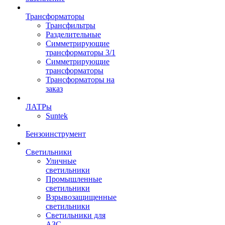
Трансформаторы
Трансфильтры
Разделительные
Симметрирующие
трансформаторы 3/1
Симметрирующие
трансформаторы
Трансформаторы на
заказ
ЛАТРы
Suntek
Бензоинструмент
Светильники
Уличные
светильники
Промышленные
светильники
Взрывозащищенные
светильники
Светильники для
АЗС