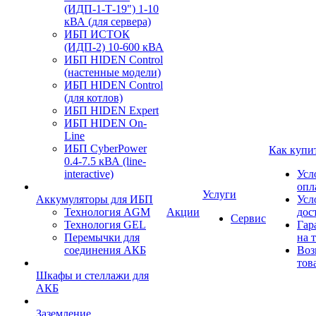
(ИДП-1-Т-19") 1-10
кВА (для сервера)
ИБП ИСТОК
(ИДП-2) 10-600 кВА
ИБП HIDEN Control
(настенные модели)
ИБП HIDEN Control
(для котлов)
ИБП HIDEN Expert
ИБП HIDEN On-
Line
ИБП CyberPower
Как купи
0.4-7.5 кВА (line-
interactive)
Усл
опл
Услуги
Аккумуляторы для ИБП
Усл
Технология AGM
Акции
дос
Сервис
Технология GEL
Гар
Перемычки для
на 
соединения АКБ
Воз
тов
Шкафы и стеллажи для
АКБ
Заземление