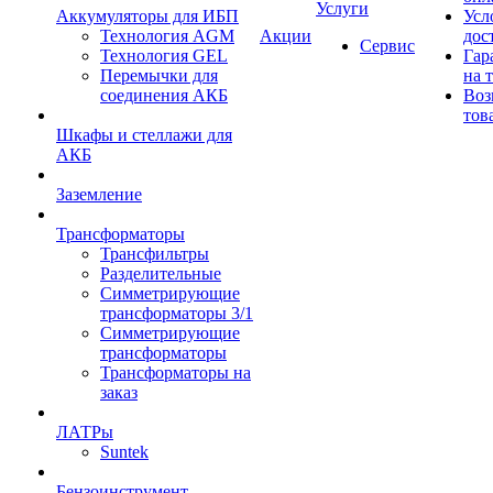
Услуги
Аккумуляторы для ИБП
Усл
Технология AGM
Акции
дос
Сервис
Технология GEL
Гар
Перемычки для
на 
соединения АКБ
Воз
тов
Шкафы и стеллажи для
АКБ
Заземление
Трансформаторы
Трансфильтры
Разделительные
Симметрирующие
трансформаторы 3/1
Симметрирующие
трансформаторы
Трансформаторы на
заказ
ЛАТРы
Suntek
Бензоинструмент