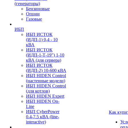
(генераторы)
Бензиновые
Опции
Газовые
ИБП
ИБП ИСТОК
(ИДП-1) 0,4 - 10
кВА
ИБП ИСТОК
(ИДП-1-Т-19") 1-10
кВА (для сервера)
ИБП ИСТОК
(ИДП-2) 10-600 кВА
ИБП HIDEN Control
(настенные модели)
ИБП HIDEN Control
(для котлов)
ИБП HIDEN Expert
ИБП HIDEN On-
Line
ИБП CyberPower
Как купи
0.4-7.5 кВА (line-
interactive)
Усл
опл